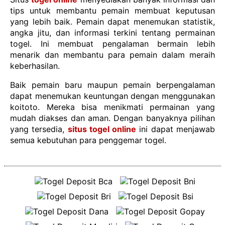
tips untuk membantu pemain membuat keputusan
yang lebih baik. Pemain dapat menemukan statistik,
angka jitu, dan informasi terkini tentang permainan
togel. Ini membuat pengalaman bermain lebih
menarik dan membantu para pemain dalam meraih
keberhasilan.
Baik pemain baru maupun pemain berpengalaman
dapat menemukan keuntungan dengan menggunakan
koitoto. Mereka bisa menikmati permainan yang
mudah diakses dan aman. Dengan banyaknya pilihan
yang tersedia,
situs togel online
ini dapat menjawab
semua kebutuhan para penggemar togel.